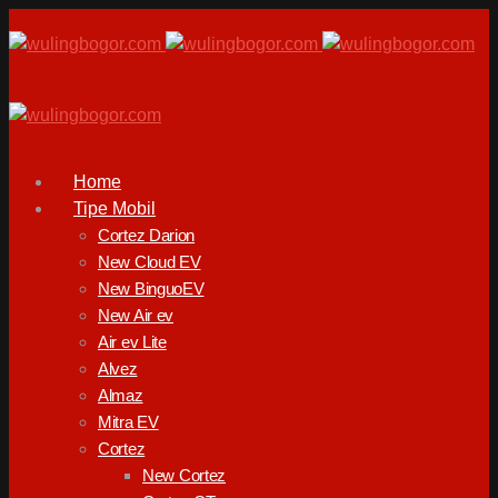
Home
Tipe Mobil
Cortez Darion
New Cloud EV
New BinguoEV
New Air ev
Air ev Lite
Alvez
Almaz
Mitra EV
Cortez
New Cortez