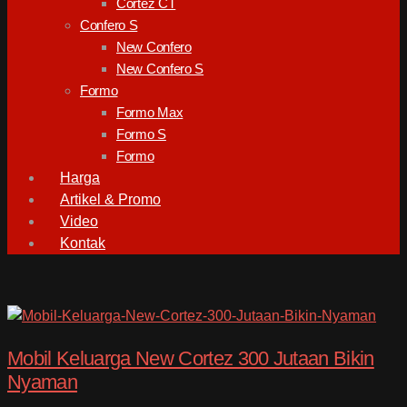
Cortez CT
Confero S
New Confero
New Confero S
Formo
Formo Max
Formo S
Formo
Harga
Artikel & Promo
Video
Kontak
Mobil Keluarga New Cortez 300 Jutaan Bikin
Nyaman